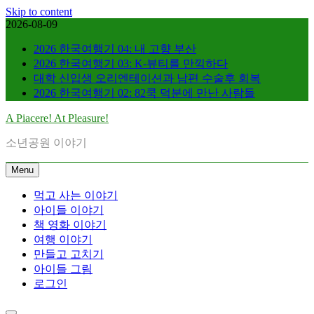
Skip to content
2026-08-09
2026 한국여행기 04: 내 고향 부산
2026 한국여행기 03: K-뷰티를 만끽하다
대학 신입생 오리엔테이션과 남편 수술후 회복
2026 한국여행기 02: 82쿡 덕분에 만난 사람들
A Piacere! At Pleasure!
소년공원 이야기
Menu
먹고 사는 이야기
아이들 이야기
책 영화 이야기
여행 이야기
만들고 고치기
아이들 그림
로그인