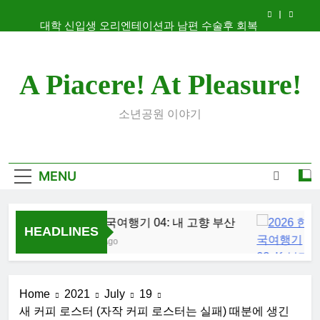
Skip
대학 신입생 오리엔테이션과 남편 수술후 회복
to
content
2026 한국여행기 02: 82쿡 덕분에 만난 사람들
A Piacere! At Pleasure!
2026 한국여행기 04: 내 고향 부산
2026 한국여행기 03: K-뷰티를 만끽하다
소년공원 이야기
대학 신입생 오리엔테이션과 남편 수술후 회복
2026 한국여행기 02: 82쿡 덕분에 만난 사람들
MENU
2026 한국여행기 04: 내 고향 부산
2
HEADLINES
23 Hours Ago
1 
Home
2021
July
19
새 커피 로스터 (자작 커피 로스터는 실패) 때분에 생긴