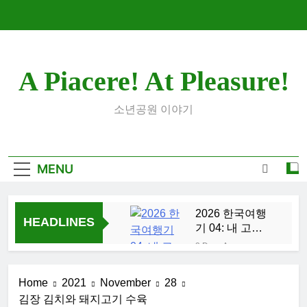
Skip
to
content
A Piacere! At Pleasure!
소년공원 이야기
MENU
2026 한국여행
HEADLINES
기 04: 내 고향
부산
3 Days Ago
2026 한국여행
기 03: K-뷰티를
Home
2021
November
28
만끽하다
1 Week Ago
김장 김치와 돼지고기 수육