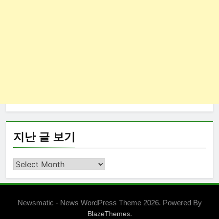
지난 글 보기
지
난
글
보
Newsmatic - News WordPress Theme 2026. Powered By
기
.
BlazeThemes