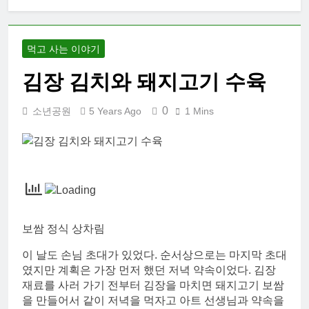
대학 신입생 오
리엔테이션과
남편 수술후 회
2 Weeks Ago
복
먹고 사는 이야기
2026 한국여행
기 02: 82쿡 덕
김장 김치와 돼지고기 수육
분에 만난 사람
2 Weeks Ago
들
2026 한국 여행
0
소년공원
5 Years Ago
1 Mins
기 01: 대통령과
만난 날
3 Weeks Ago
코난군의 고등
학교 졸업식
2 Months Ago
보쌈 정식 상차림
이 날도 손님 초대가 있었다. 순서상으로는 마지막 초대
였지만 계획은 가장 먼저 했던 저녁 약속이었다. 김장
재료를 사러 가기 전부터 김장을 마치면 돼지고기 보쌈
을 만들어서 같이 저녁을 먹자고 아트 선생님과 약속을