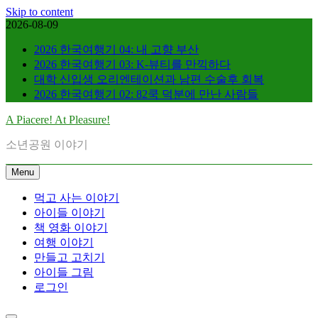
Skip to content
2026-08-09
2026 한국여행기 04: 내 고향 부산
2026 한국여행기 03: K-뷰티를 만끽하다
대학 신입생 오리엔테이션과 남편 수술후 회복
2026 한국여행기 02: 82쿡 덕분에 만난 사람들
A Piacere! At Pleasure!
소년공원 이야기
Menu
먹고 사는 이야기
아이들 이야기
책 영화 이야기
여행 이야기
만들고 고치기
아이들 그림
로그인