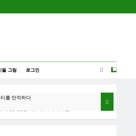
이들 그림
로그인
-뷰티를 만끽하다
행기 02: 82쿡 덕분에 만난 사람들
졸업식