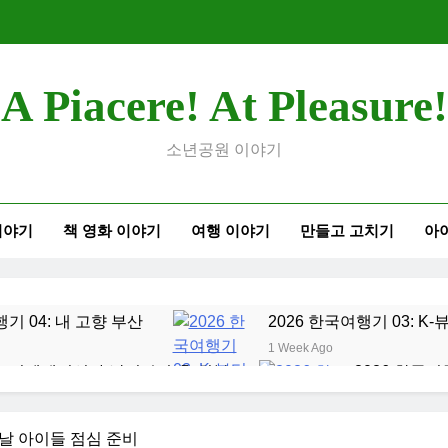
A Piacere! At Pleasure!
소년공원 이야기
이야기
책 영화 이야기
여행 이야기
만들고 고치기
아
행기 04: 내 고향 부산
2026 한국여행기 03: K
1 Week Ago
오리엔테이션과 남편 수술후 회복
2026 한국여
2 Weeks Ago
여행기 01: 대통령과 만난 날
코난군의 고등학교 
날 아이들 점심 준비
2 Months Ago