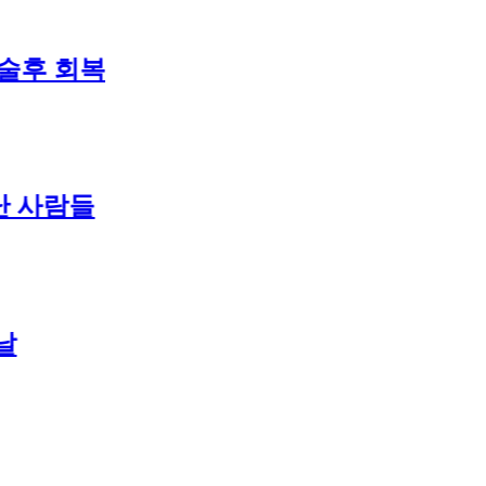
 회복
대학 신입생 오리엔테이션과 남편 수
2 weeks ago
2 weeks ago
사람들
2026 한국여행기 02: 82쿡 덕분에 
2 weeks ago
2026 한국 여행기 01: 대통령과 만난 
3 weeks ago
코난군의 고등학교 졸업식