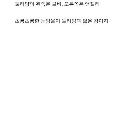
둘리양의 왼쪽은 콜비, 오른쪽은 앤젤리
초롱초롱한 눈망울이 둘리양과 닮은 강아지