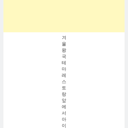
겨
울
왕
국
테
마
레
스
토
랑
앞
에
서
아
이