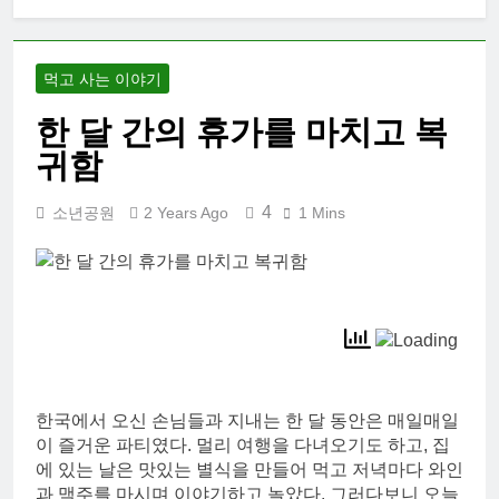
대학 신입생 오
리엔테이션과
남편 수술후 회
2 Weeks Ago
복
먹고 사는 이야기
2026 한국여행
기 02: 82쿡 덕
한 달 간의 휴가를 마치고 복
분에 만난 사람
2 Weeks Ago
들
귀함
2026 한국 여행
기 01: 대통령과
만난 날
4
소년공원
2 Years Ago
1 Mins
3 Weeks Ago
코난군의 고등
학교 졸업식
2 Months Ago
한국에서 오신 손님들과 지내는 한 달 동안은 매일매일
이 즐거운 파티였다. 멀리 여행을 다녀오기도 하고, 집
에 있는 날은 맛있는 별식을 만들어 먹고 저녁마다 와인
과 맥주를 마시며 이야기하고 놀았다. 그러다보니 오늘