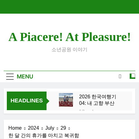
Skip
to
content
A Piacere! At Pleasure!
소년공원 이야기
MENU
2026 한국여행기
HEADLINES
04: 내 고향 부산
3 Days Ago
2026 한국여행
기 03: K-뷰티를
Home
2024
July
29
만끽하다
1 Week Ago
한 달 간의 휴가를 마치고 복귀함