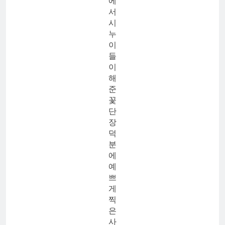
에
서
시
누
이
들
이
해
준
꽃
단
장
덕
분
에
예
쁘
게
찍
은
사