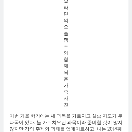
알
라
딘
의
요
술
램
프
와
함
께
찍
은
가
족
사
진
이번 가을 학기에는 세 과목을 가르치고 실습 지도가 두
과목이 있다. 늘 가르쳐오던 과목이라 준비할 것이 많지
않지만 강의 주제와 과제를 업데이트하고, 나는 20년째