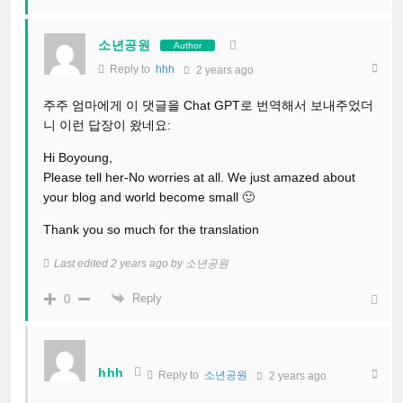
소년공원
Author
Reply to
hhh
2 years ago
주주 엄마에게 이 댓글을 Chat GPT로 번역해서 보내주었더
니 이런 답장이 왔네요:
Hi Boyoung,
Please tell her-No worries at all. We just amazed about
your blog and world become small 🙂
Thank you so much for the translation
Last edited 2 years ago by 소년공원
Reply
0
hhh
Reply to
소년공원
2 years ago