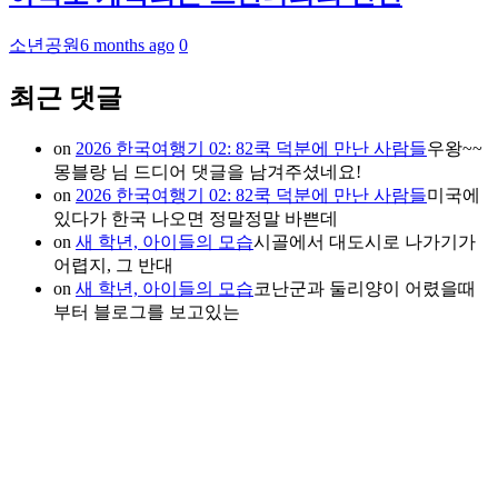
소년공원
6 months ago
0
최근 댓글
on
2026 한국여행기 02: 82쿡 덕분에 만난 사람들
우왕~~
몽블랑 님 드디어 댓글을 남겨주셨네요!
on
2026 한국여행기 02: 82쿡 덕분에 만난 사람들
미국에
있다가 한국 나오면 정말정말 바쁜데
on
새 학년, 아이들의 모습
시골에서 대도시로 나가기가
어렵지, 그 반대
on
새 학년, 아이들의 모습
코난군과 둘리양이 어렸을때
부터 블로그를 보고있는