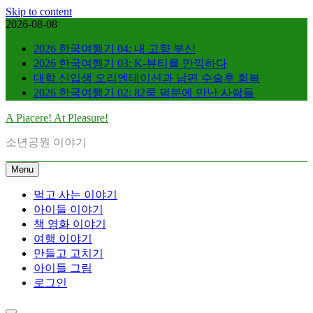
Skip to content
2026-08-08
2026 한국여행기 04: 내 고향 부산
2026 한국여행기 03: K-뷰티를 만끽하다
대학 신입생 오리엔테이션과 남편 수술후 회복
2026 한국여행기 02: 82쿡 덕분에 만난 사람들
A Piacere! At Pleasure!
소년공원 이야기
Menu
먹고 사는 이야기
아이들 이야기
책 영화 이야기
여행 이야기
만들고 고치기
아이들 그림
로그인