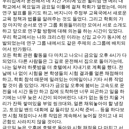
우리집에서 운전해서 네 시간 거리에 있는 윌리엄 앤 메리 대
학교에서 목요일과 금요일 이틀에 걸쳐 학회가 열렸는데, 여러
연구 발표를 듣기도 하고, 버지니아 주정부 교육국에서 새로운
교육 정책과 법률을 알려주는 것도 들었다. 그리고 학회의 가
장 마지막 순서로 연구 그룹 회원들끼리만 모여서 서로 소개도
하고 앞으로 연구할 방향에 대해 의논을 하는 시간이 있었다.
우리 학교에서는 나와 크리스틴 이라는 신입 교수가 동시에 선
발되었는데 연구 그룹 내에서도 같은 주제의 소그룹에 배치되
어서 반가웠다.
모든 학회 관련 활동을 다 마치고 나오니 금요일 오후 4시가 다
되었다. 다른 사람들은 그 길로 운전해서 집으로 돌아가는데,
나는 일부러 하룻밤을 더 호텔에서 지내기로 계획을 했다. 전
날에 나 없이 시험을 본 학생들의 시험 결과를 얼른 채점해야
하고, 학회 참석 때문에 밀려있는 이메일이나 기타 서류 작업
할 것이 좀 있었다. 게다가 금요일 오후에 붐비는 고속도로 운
전을 네 시간 동안 하고 집에 도착하면 너무 피곤하고 일을 하
기에는 너무 늦은 시간이 되어버린다. 내가 없는 동안 치울 거
리가 잔뜩 쌓여있을 부엌 씽크대와, 얼른 채워놓아야 할 냉장
고, 토요일 밴드 대회에 갈 둘리양 도시락 준비… 등을 하다보
면 시험 채점이나 서류 작업은 계속해서 늦어질 것이고 내 피
곤함도 사라지지 않을 것이다.
금요일 늦은 오후에 호텔로 돌아와 시험 채점을 다 마치고 서