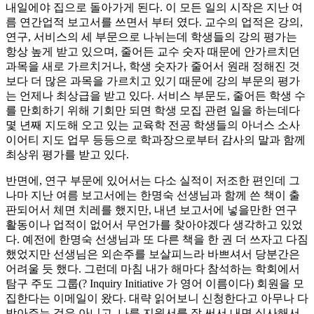
내일에야 집으로 돌아가게 된다. 이 모든 일의 시작은 지난 여
름 연간업적 보고서를 쓰면서 부터 였다. 교수의 업적은 강의,
연구, 서비스의 세 부문으로 나뉘는데 학생들의 강의 평가는
항상 높게 받고 있으며, 줄어든 교수 숫자 때문에 안가르치던
과목을 새로 가르치거나, 학생 숫자가 줄어서 원래 정해진 것
보다 더 많은 과목을 가르치고 있기 때문에 강의 부문의 평가
는 언제나 최상급을 받고 있다. 서비스 부문도, 줄어든 학생 수
를 만회하기 위해 기회만 되면 학생 모집 관련 일을 하는데다
몇 년째 지도해 오고 있는 교육학 전공 학생들의 아너스 소사
이어티 지도 업무 등등으로 학과장으로부터 감사의 말과 함께
최상위 평가를 받고 있다.
반면에, 연구 부문에 있어서는 다소 실적이 저조한 편인데 그
나마 지난 여름 보고서에는 한명숙 선생님과 함께 쓴 책이 출
판되어서 체면 치레를 했지만, 내년 보고서에 넣을만한 연구
활동이나 업적이 없어서 무언가를 찾아야겠다 생각하고 있었
다. 예전에 한명숙 선생님과 또 다른 책을 한 권 더 쓰자고 다짐
했었지만 선생님은 외손주를 보살피느라 바쁘셔서 당분간은
어려울 듯 했다. 그런데 마침 내가 해마다 참석하는 학회에서
탐구 주도 그룹(? Inquiry Initiative 가 영어 이름이다) 회원을 모
집한다는 이메일이 왔다. 대략 읽어보니 신청한다고 아무나 다
받아주는 것은 아니고, 나름 지원서를 잘 써서 내면 심사해서