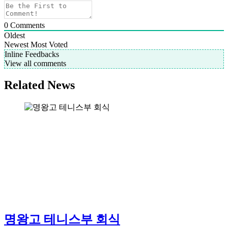
0
Comments
Oldest
Newest
Most Voted
Inline Feedbacks
View all comments
Related News
명왕고 테니스부 회식