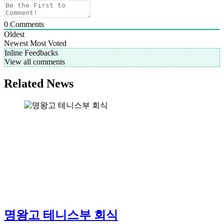
0
Comments
Oldest
Newest
Most Voted
Inline Feedbacks
View all comments
Related News
명왕고 테니스부 회식