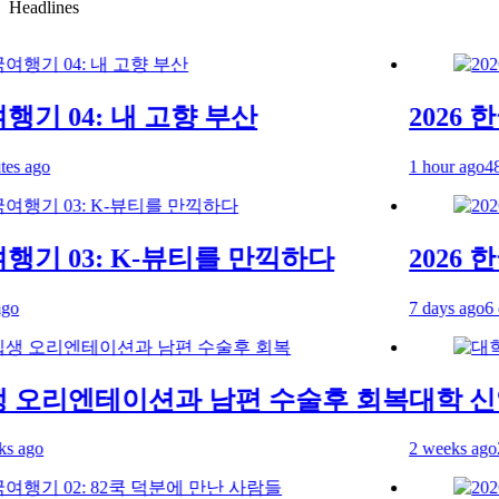
Headlines
기 04: 내 고향 부산
2026 한
ago
1 hour ago
48 mi
행기 03: K-뷰티를 만끽하다
2026 한
7 days ago
6 day
오리엔테이션과 남편 수술후 회복
대학 신입
go
2 weeks ago
2 w