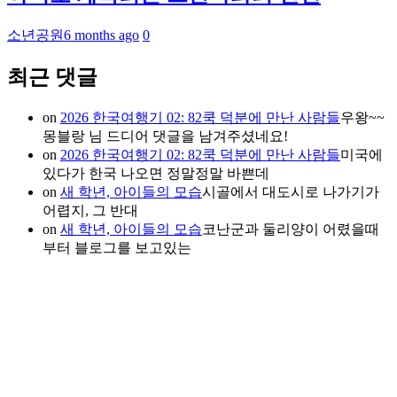
소년공원
6 months ago
0
최근 댓글
on
2026 한국여행기 02: 82쿡 덕분에 만난 사람들
우왕~~
몽블랑 님 드디어 댓글을 남겨주셨네요!
on
2026 한국여행기 02: 82쿡 덕분에 만난 사람들
미국에
있다가 한국 나오면 정말정말 바쁜데
on
새 학년, 아이들의 모습
시골에서 대도시로 나가기가
어렵지, 그 반대
on
새 학년, 아이들의 모습
코난군과 둘리양이 어렸을때
부터 블로그를 보고있는