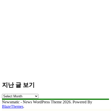
지난 글 보기
지
난
Newsmatic - News WordPress Theme 2026. Powered By
글
BlazeThemes
.