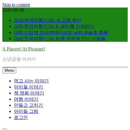
Skip to content
2026-08-09
2026 한국여행기 04: 내 고향 부산
2026 한국여행기 03: K-뷰티를 만끽하다
대학 신입생 오리엔테이션과 남편 수술후 회복
2026 한국여행기 02: 82쿡 덕분에 만난 사람들
A Piacere! At Pleasure!
소년공원 이야기
Menu
먹고 사는 이야기
아이들 이야기
책 영화 이야기
여행 이야기
만들고 고치기
아이들 그림
로그인