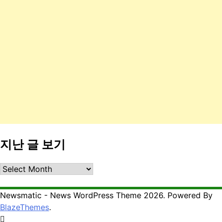
지난 글 보기
지
난
글
Newsmatic - News WordPress Theme 2026. Powered By
보
BlazeThemes
.
기