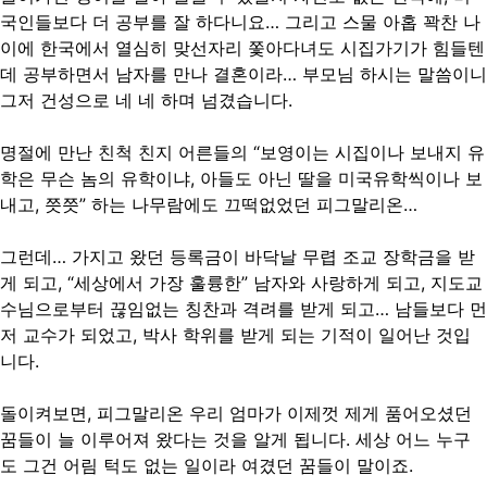
국인들보다 더 공부를 잘 하다니요… 그리고 스물 아홉 꽉찬 나
이에 한국에서 열심히 맞선자리 쫓아다녀도 시집가기가 힘들텐
데 공부하면서 남자를 만나 결혼이라… 부모님 하시는 말씀이니
그저 건성으로 네 네 하며 넘겼습니다.
명절에 만난 친척 친지 어른들의 “보영이는 시집이나 보내지 유
학은 무슨 놈의 유학이냐, 아들도 아닌 딸을 미국유학씩이나 보
내고, 쯧쯧” 하는 나무람에도 끄떡없었던 피그말리온…
그런데… 가지고 왔던 등록금이 바닥날 무렵 조교 장학금을 받
게 되고, “세상에서 가장 훌륭한” 남자와 사랑하게 되고, 지도교
수님으로부터 끊임없는 칭찬과 격려를 받게 되고… 남들보다 먼
저 교수가 되었고, 박사 학위를 받게 되는 기적이 일어난 것입
니다.
돌이켜보면, 피그말리온 우리 엄마가 이제껏 제게 품어오셨던
꿈들이 늘 이루어져 왔다는 것을 알게 됩니다. 세상 어느 누구
도 그건 어림 턱도 없는 일이라 여겼던 꿈들이 말이죠.