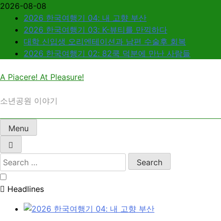
Skip
2026-08-08
to
2026 한국여행기 04: 내 고향 부산
content
2026 한국여행기 03: K-뷰티를 만끽하다
대학 신입생 오리엔테이션과 남편 수술후 회복
2026 한국여행기 02: 82쿡 덕분에 만난 사람들
A Piacere! At Pleasure!
소년공원 이야기
Menu
Search
for:
Headlines