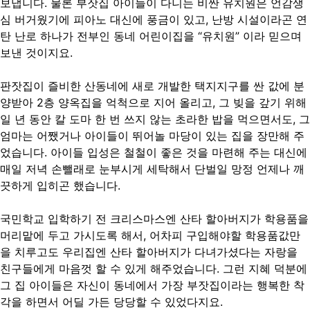
보냅니다. 물론 부잣집 아이들이 다니는 비싼 유치원은 언감생
심 버거웠기에 피아노 대신에 풍금이 있고, 난방 시설이라곤 연
탄 난로 하나가 전부인 동네 어린이집을 “유치원” 이라 믿으며
보낸 것이지요.
판잣집이 즐비한 산동네에 새로 개발한 택지지구를 싼 값에 분
양받아 2층 양옥집을 억척으로 지어 올리고, 그 빚을 갚기 위해
일 년 동안 칼 도마 한 번 쓰지 않는 초라한 밥을 먹으면서도, 그
엄마는 어쨌거나 아이들이 뛰어놀 마당이 있는 집을 장만해 주
었습니다. 아이들 입성은 철철이 좋은 것을 마련해 주는 대신에
매일 저녁 손뺄래로 눈부시게 세탁해서 단벌일 망정 언제나 깨
끗하게 입히곤 했습니다.
국민학교 입학하기 전 크리스마스엔 산타 할아버지가 학용품을
머리맡에 두고 가시도록 해서, 어차피 구입해야할 학용품값만
을 치루고도 우리집엔 산타 할아버지가 다녀가셨다는 자랑을
친구들에게 마음껏 할 수 있게 해주었습니다. 그런 지혜 덕분에
그 집 아이들은 자신이 동네에서 가장 부잣집이라는 행복한 착
각을 하면서 어딜 가든 당당할 수 있었다지요.