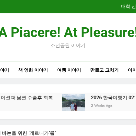
대학 
2026
A Piacere! At Pleasure
소년공원 이야기
대학 
이야기
책 영화 이야기
여행 이야기
만들고 고치기
아이
2026
남편 수술후 회복
2026 한국여행기 02: 82쿡
2 Weeks Ago
“레바논을 위한 ‘게르니카’를”