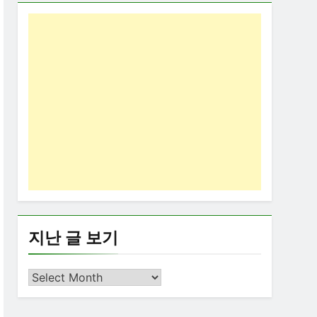
지난 글 보기
지
난
글