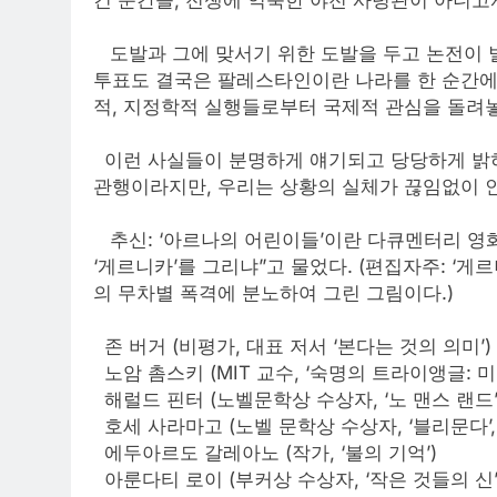
도발과 그에 맞서기 위한 도발을 두고 논전이 벌
투표도 결국은 팔레스타인이란 나라를 한 순간에
적, 지정학적 실행들로부터 국제적 관심을 돌려놓
이런 사실들이 분명하게 얘기되고 당당하게 밝혀
관행이라지만, 우리는 상황의 실체가 끊임없이 
추신: ‘아르나의 어린이들’이란 다큐멘터리 영
‘게르니카’를 그리냐”고 물었다. (편집자주: ‘
의 무차별 폭격에 분노하여 그린 그림이다.)
존 버거 (비평가, 대표 저서 ‘본다는 것의 의미’)
노암 촘스키 (MIT 교수, ‘숙명의 트라이앵글: 미
해럴드 핀터 (노벨문학상 수상자, ‘노 맨스 랜드
호세 사라마고 (노벨 문학상 수상자, ‘블리문다’, 
에두아르도 갈레아노 (작가, ‘불의 기억’)
아룬다티 로이 (부커상 수상자, ‘작은 것들의 신’