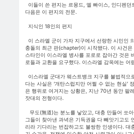
이들이 쓴 편지는 르몽드, 엘 빠이스, 인디펜던트
다음은 이 편지의 전문.
지식인 18인의 편지
이 스라엘 군이 가자 지구에서 선량한 시민인 
충돌의 최근 판(chapter)이 시작됐다. 이 사
스타인이 이스라엘 병사를 포로로 잡아간 것은 
로들과 교환을 요구했다. 이스라엘 감옥에는 어림
이스라엘 군대가 웨스트뱅크 지구를 불법적으로 
다는 사실은 ‘개탄스럽지만 어쩔 수 없는 현실’ 
은 행위로 여겨지는 상황은, 지난 70년 동안 
잣대의 전형이다.
무도(無道)는 분노를 낳았고, 대충 만들어 쏘아
그들이 찾아낸 과녁은 기득권을 다 빼앗기고도 언
리라 기다리는 번잡하고도 불쌍한 인생이다. 대충
긴 순간을, 전쟁에 익숙한 야전 사령관이 아니고