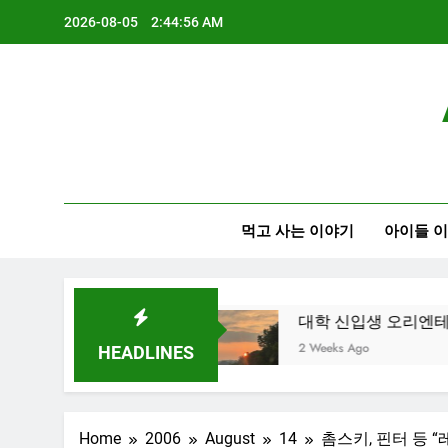
Skip
2026-08-05
2:44:56 AM
to
content
먹고 사는 이야기
아이들 
 K-뷰티를 만끽하다
대학 신입생 오리엔테이션과 
2 Weeks Ago
HEADLINES
Home
2006
August
14
촘스키, 핀터 등 