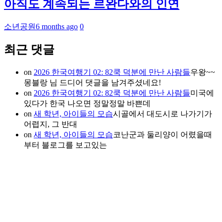
아직도 계속되는 르완다와의 인연
소년공원
6 months ago
0
최근 댓글
on
2026 한국여행기 02: 82쿡 덕분에 만난 사람들
우왕~~
몽블랑 님 드디어 댓글을 남겨주셨네요!
on
2026 한국여행기 02: 82쿡 덕분에 만난 사람들
미국에
있다가 한국 나오면 정말정말 바쁜데
on
새 학년, 아이들의 모습
시골에서 대도시로 나가기가
어렵지, 그 반대
on
새 학년, 아이들의 모습
코난군과 둘리양이 어렸을때
부터 블로그를 보고있는