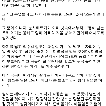
나 빨래같은 집안일은 “원래” 안해주거나, 추가 비용을 더 내
야만 해준다고 하니 말이다.
그리고 무엇보다도, 나에게는 든든한 남편이 있지 않은가 말이
다.
그 뿐이 아니다. 눈치빠르기가 이미 뱃속에서부터 보통이 넘는
우리 아기는 용케도 엄마 아빠의 겨울 방학 기간에 태어나도록
생겨났다.
아이를 낳고 일주일 정도는 화장실 가는 일 말고는 자리에 누
워 쉴 것이고, 남편이 끓여주는 미역국을 먹을 것이다. 미역국
은 가장 끓이기 쉬운 국 종류의 하나이고 (오래 끓일수록 미역
이 부드러워지고 국물이 잘 우러나오니, 그저 푸욱 끓이기만
하면 된다), 나는 미역국을 아주 좋아한다.
아기 목욕이며 기저귀 갈기는 어차피 배우고 익혀야 할 것이
니, 힘쓰는 일은 남편이 하고 나는 보조하면서 함께 실습을 하
리라.
빨래는 세탁기가 하고, 세탁기 작동은 늘 그래왔듯이 남편이
전담할 것이다. 내가 담당하던 집안 청소는 당분간 휴업하면
될 것이고, 설겆이며 자기 식사 준비쯤이야, 아들얻은 기쁨이