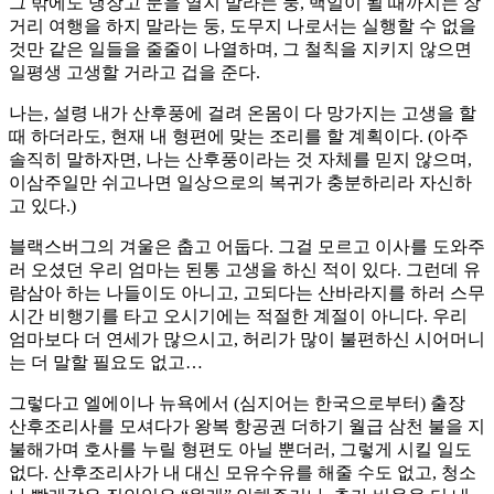
그 밖에도 냉장고 문을 열지 말라는 둥, 백일이 될 때까지는 장
거리 여행을 하지 말라는 둥, 도무지 나로서는 실행할 수 없을
것만 같은 일들을 줄줄이 나열하며, 그 철칙을 지키지 않으면
일평생 고생할 거라고 겁을 준다.
나는, 설령 내가 산후풍에 걸려 온몸이 다 망가지는 고생을 할
때 하더라도, 현재 내 형편에 맞는 조리를 할 계획이다. (아주
솔직히 말하자면, 나는 산후풍이라는 것 자체를 믿지 않으며,
이삼주일만 쉬고나면 일상으로의 복귀가 충분하리라 자신하
고 있다.)
블랙스버그의 겨울은 춥고 어둡다. 그걸 모르고 이사를 도와주
러 오셨던 우리 엄마는 된통 고생을 하신 적이 있다. 그런데 유
람삼아 하는 나들이도 아니고, 고되다는 산바라지를 하러 스무
시간 비행기를 타고 오시기에는 적절한 계절이 아니다. 우리
엄마보다 더 연세가 많으시고, 허리가 많이 불편하신 시어머니
는 더 말할 필요도 없고…
그렇다고 엘에이나 뉴욕에서 (심지어는 한국으로부터) 출장
산후조리사를 모셔다가 왕복 항공권 더하기 월급 삼천 불을 지
불해가며 호사를 누릴 형편도 아닐 뿐더러, 그렇게 시킬 일도
없다. 산후조리사가 내 대신 모유수유를 해줄 수도 없고, 청소