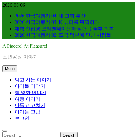
Skip
2026-08-06
to
content
2026 한국여행기 04: 내 고향 부산
2026 한국여행기 03: K-뷰티를 만끽하다
대학 신입생 오리엔테이션과 남편 수술후 회복
2026 한국여행기 02: 82쿡 덕분에 만난 사람들
A Piacere! At Pleasure!
소년공원 이야기
Menu
먹고 사는 이야기
아이들 이야기
책 영화 이야기
여행 이야기
만들고 고치기
아이들 그림
로그인
Search