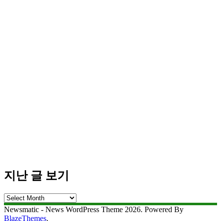
지난 글 보기
지
난
Newsmatic - News WordPress Theme 2026. Powered By
글
BlazeThemes
.