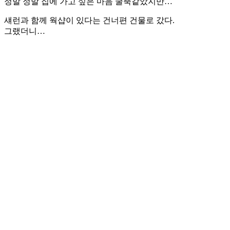
정말 정말 집에 가고 싶은 마음 굴뚝같았지만…
섀런과 함께 웍샵이 있다는 건너편 건물로 갔다.
그랬더니…