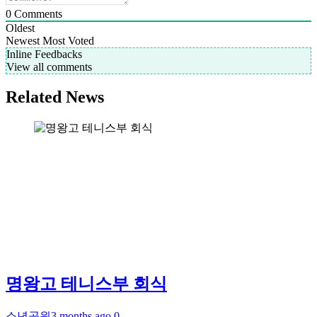
0
Comments
Oldest
Newest
Most Voted
Inline Feedbacks
View all comments
Related News
명왕고 테니스부 회식
소년공원
3 months ago
0