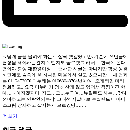
워떻게 글을 올려야 하는지 살짝 헷갈렸고만. 기존에 쓰던글에
답장을 해야하는건지 워떤지도 몰로겠고 해서… 한국에 온다
면이야 항상 대환영이징…. 근사한 시골은 아니지만 항상 동경
하던데로 숲속에 푹 처박힌 마을에서 살고 있으니깐… 내 전화
는 0112473070 마누래는 01063048704번이여.. 오게되면 미리
전화하고.. 요즘 마누래가 영 션찬게 앓고 있어서 걱정이긴 한
데…나아지겠지머. 저그…그…누구여…뉴질랜드 사는…맞다
선아하고는 연락안되는감. 고녀석 지말대로 뉴질랜드서 아이
스크림 장사하고 잘사는지 모르겠당…….
더 보기
최근 댓글