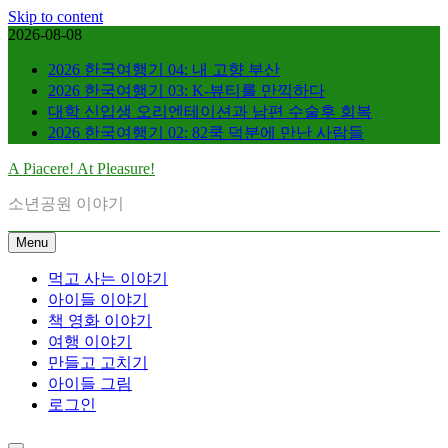
Skip to content
2026-08-08
2026 한국여행기 04: 내 고향 부산
2026 한국여행기 03: K-뷰티를 만끽하다
대학 신입생 오리엔테이션과 남편 수술후 회복
2026 한국여행기 02: 82쿡 덕분에 만난 사람들
A Piacere! At Pleasure!
소년공원 이야기
Menu
먹고 사는 이야기
아이들 이야기
책 영화 이야기
여행 이야기
만들고 고치기
아이들 그림
로그인