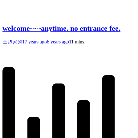
welcome~~~anytime. no entrance fee.
소년공원
17 years ago
6 years ago
1
1 mins