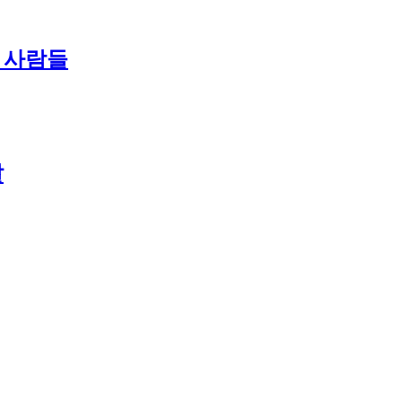
난 사람들
날