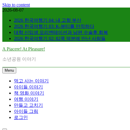
Skip to content
2026-08-07
2026 한국여행기 04: 내 고향 부산
2026 한국여행기 03: K-뷰티를 만끽하다
대학 신입생 오리엔테이션과 남편 수술후 회복
2026 한국여행기 02: 82쿡 덕분에 만난 사람들
A Piacere! At Pleasure!
소년공원 이야기
Menu
먹고 사는 이야기
아이들 이야기
책 영화 이야기
여행 이야기
만들고 고치기
아이들 그림
로그인