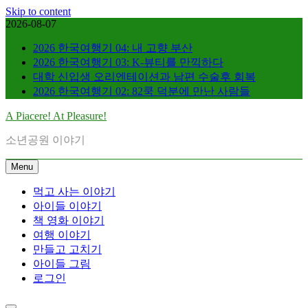
Skip to content
2026-08-07
2026 한국여행기 04: 내 고향 부산
2026 한국여행기 03: K-뷰티를 만끽하다
대학 신입생 오리엔테이션과 남편 수술후 회복
2026 한국여행기 02: 82쿡 덕분에 만난 사람들
A Piacere! At Pleasure!
소년공원 이야기
Menu
먹고 사는 이야기
아이들 이야기
책 영화 이야기
여행 이야기
만들고 고치기
아이들 그림
로그인