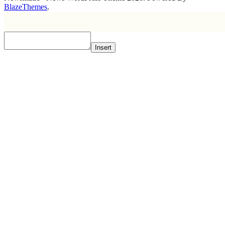
BlazeThemes
.
Insert