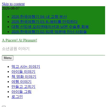
Skip to content
2026-08-07
2026 한국여행기 04: 내 고향 부산
2026 한국여행기 03: K-뷰티를 만끽하다
대학 신입생 오리엔테이션과 남편 수술후 회복
2026 한국여행기 02: 82쿡 덕분에 만난 사람들
A Piacere! At Pleasure!
소년공원 이야기
Menu
먹고 사는 이야기
아이들 이야기
책 영화 이야기
여행 이야기
만들고 고치기
아이들 그림
로그인