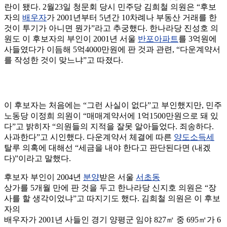
란이 됐다. 2월23일 청문회 당시 민주당 김희철 의원은 “후보
자의
배우자
가 2001년부터 5년간 10차례나 부동산 거래를 한
것이 투기가 아니면 뭔가”라고 추궁했다. 한나라당 진성호 의
원도 이 후보자의 부인이 2001년 서울
반포아파트
를 3억원에
사들였다가 이듬해 5억4000만원에 판 것과 관련, “다운계약서
를 작성한 것이 맞느냐”고 따졌다.
이 후보자는 처음에는 “그런 사실이 없다”고 부인했지만, 민주
노동당 이정희 의원이 “매매계약서에 1억1500만원으로 돼 있
다”고 밝히자 “의원들의 지적을 잘못 알아들었다. 죄송하다.
사과한다”고 시인했다. 다운계약서 체결에 따른
양도소득세
탈루 의혹에 대해선 “세금을 내야 한다고 판단된다면 (내겠
다)”이라고 말했다.
후보자 부인이 2004년
분양
받은 서울
서초동
상가를 5개월 만에 판 것을 두고 한나라당 신지호 의원은 “장
사를 할 생각이었냐”고 따지기도 했다. 김희철 의원은 이 후보
자의
배우자가 2001년 사들인 경기 양평군 임야 827㎡ 중 695㎡가 6