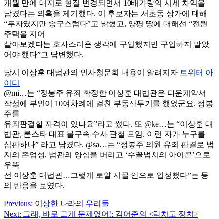
개월 만에 대지로 형질 변경되면서 10배가량의 시세 차익을
남겼다는 의혹을 제기했다. 이 후보자는 서초동 상가에 대해
“투자였지만 송구스럽다”고 밝혔고, 양평 땅에 대해선 “전원
주택을 지어
살아보겠다는 호사스러운 생각에 구입했지만 구입하지 말았
어야 했다”고 답변했다.
당시 이상훈 대법관의 인사청문회 내용이 알려지자
트위터
아
이디
@mi…는 “정봉주 유죄 확정한 이상훈 대법관은 다운계약서
작성에 부인이 10여차례에 걸친 부동산투기를 했었군요. 정봉
주를
유죄판결할 자격이 있나요”라고 썼다. 또 @ke…는 “이상훈 대
법관, 론스타 대표 불구속 수사 관철 모임. 이런 자가 누구를
심판하나” 라고 남겼다. @sa…는 “정봉주 의원 유죄 판결로 법
치의 존엄성, 법관의 양심을 버리고 ‘수꼴법치의 아이콘’으로
우뚝
선 이상훈 대법관…그렇게 로얄 서클 안으로 입성했다”는 등
의 반응을 보였다.
Post
Previous:
이상한 나라의 우리들
Next:
그래, 바로 그게 문제였어!: 김어준의 <닥치고 정치>
navigation