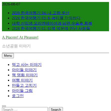
Skip
2026-08-07
to
content
2026 한국여행기 04: 내 고향 부산
2026 한국여행기 03: K-뷰티를 만끽하다
대학 신입생 오리엔테이션과 남편 수술후 회복
2026 한국여행기 02: 82쿡 덕분에 만난 사람들
A Piacere! At Pleasure!
소년공원 이야기
Menu
먹고 사는 이야기
아이들 이야기
책 영화 이야기
여행 이야기
만들고 고치기
아이들 그림
로그인
Search