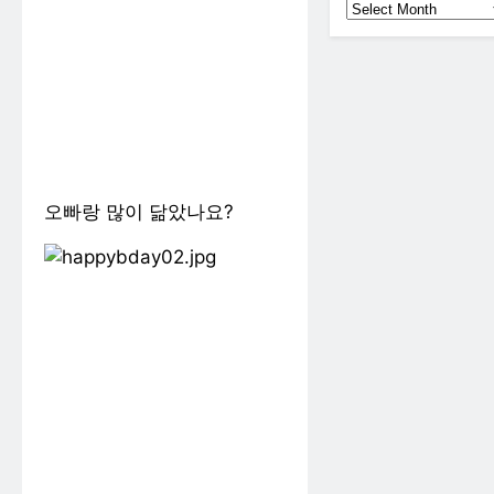
지
난
글
보
기
오빠랑 많이 닮았나요?