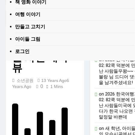
2026 한국여행기 03:
책 영화 이야기
K-뷰티를 만끽하다
여행 이야기
1 Week Ago
7 Days Ago
Home
2013
March
9
돌 사진 데자뷰
대학 신입생 오리엔테
이션과 남편 수술후
만들고 고치기
회복
2 Weeks Ago
2 Weeks Ago
아이들 그림
최근 댓글
2026 한국여행기 02:
아이들 이야기
82쿡 덕분에 만난 사
로그인
람들
2 Weeks Ago
돌 사진 데자
2026 한국 여행기 01:
on
2026 한국여
뷰
02: 82쿡 덕분에 
대통령과 만난 날
난 사람들
우왕~~
3 Weeks Ago
블랑 님 드디어 댓
코난군의 고등학교 졸
소년공원
13 Years Ago
6
을 남겨주셨네요!
업식
0
Years Ago
1 Mins
2 Months Ago
2 Months Ago
on
2026 한국여
02: 82쿡 덕분에 
난 사람들
미국에 
다가 한국 나오면 
말정말 바쁜데
on
새 학년, 아이
의 모습
시골에서 