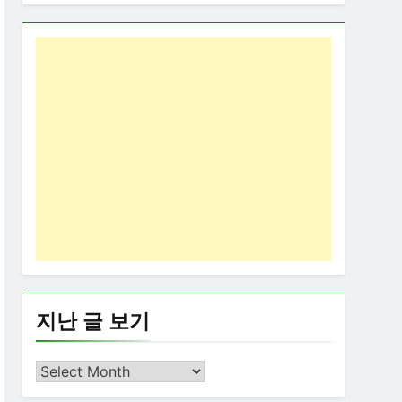
지난 글 보기
지
난