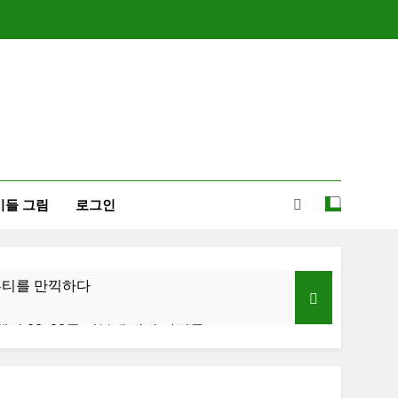
이들 그림
로그인
-뷰티를 만끽하다
행기 02: 82쿡 덕분에 만난 사람들
졸업식