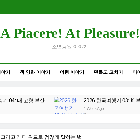
A Piacere! At Pleasure!
소년공원 이야기
이야기
책 영화 이야기
여행 이야기
만들고 고치기
아
행기 04: 내 고향 부산
2026 한국여행기 03: K
1 Week Ago
오리엔테이션과 남편 수술후 회복
2026 한국여
2 Weeks Ago
여행기 01: 대통령과 만난 날
코난군의 고등학교 
, 그리고 레터 워드로 점잖게 말하는 법
2 Months Ago