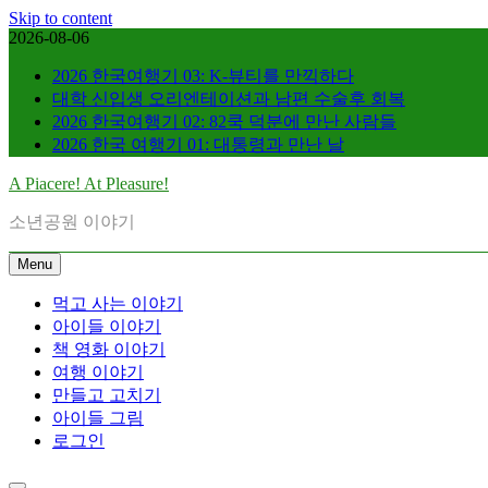
Skip to content
2026-08-06
2026 한국여행기 03: K-뷰티를 만끽하다
대학 신입생 오리엔테이션과 남편 수술후 회복
2026 한국여행기 02: 82쿡 덕분에 만난 사람들
2026 한국 여행기 01: 대통령과 만난 날
A Piacere! At Pleasure!
소년공원 이야기
Menu
먹고 사는 이야기
아이들 이야기
책 영화 이야기
여행 이야기
만들고 고치기
아이들 그림
로그인