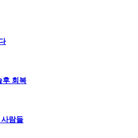
하다
술후 회복
난 사람들