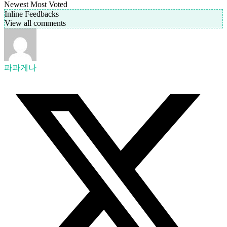
Newest
Most Voted
Inline Feedbacks
View all comments
파파게나