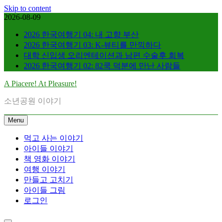
Skip to content
2026-08-09
2026 한국여행기 04: 내 고향 부산
2026 한국여행기 03: K-뷰티를 만끽하다
대학 신입생 오리엔테이션과 남편 수술후 회복
2026 한국여행기 02: 82쿡 덕분에 만난 사람들
A Piacere! At Pleasure!
소년공원 이야기
Menu
먹고 사는 이야기
아이들 이야기
책 영화 이야기
여행 이야기
만들고 고치기
아이들 그림
로그인