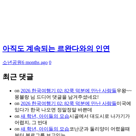
아직도 계속되는 르완다와의 인연
소년공원
6 months ago
0
최근 댓글
on
2026 한국여행기 02: 82쿡 덕분에 만난 사람들
우왕~~
몽블랑 님 드디어 댓글을 남겨주셨네요!
on
2026 한국여행기 02: 82쿡 덕분에 만난 사람들
미국에
있다가 한국 나오면 정말정말 바쁜데
on
새 학년, 아이들의 모습
시골에서 대도시로 나가기가
어렵지, 그 반대
on
새 학년, 아이들의 모습
코난군과 둘리양이 어렸을때
부터 블로그를 보고있는