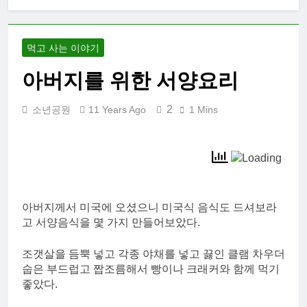
먹고 사는 이야기
아버지를 위한 서양요리
2
소년공원
11 Years Ago
1 Mins
아버지께서 미국에 오셨으니 미국식 음식도 드셔보라
고 서양음식을 몇 가지 만들어보았다.
조갯살을 듬뿍 넣고 각종 야채를 넣고 끓인 클램 차우더
숩은 부드럽고 짭조름해서 빵이나 크래커와 함께 먹기
좋았다.