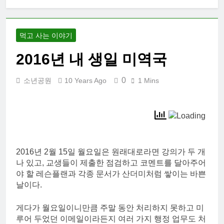
대학 신입생 오
리엔테이션과
남편 수술후 회
2 Weeks Ago
복
먹고 사는 이야기
2026 한국여행
기 02: 82쿡 덕
2016년 내 생일 미역국
분에 만난 사람
2 Weeks Ago
들
2026 한국 여행
0
소년공원
10 Years Ago
1 Mins
기 01: 대통령과
만난 날
3 Weeks Ago
코난군의 고등
학교 졸업식
2 Months Ago
2016년 2월 15일 월요일은 원래대로라면 강의가 두 개
나 있고, 교생들이 제출한 점검하고 코멘트를 달아주어
야 할 레슨플랜과 각종 문서가 산더미처럼 쌓이는 바쁜
날이다.
게다가 월요일이니만큼 주말 동안 처리하지 못하고 미
루어 두었던 이메일이라든지 여러 가지 행정 업무도 처