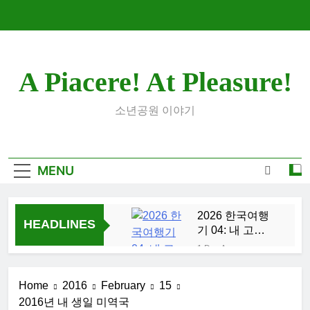
Skip
to
content
A Piacere! At Pleasure!
소년공원 이야기
MENU
2026 한국여행
HEADLINES
기 04: 내 고향
부산
1 Day Ago
2026 한국여행
기 03: K-뷰티를
Home
2016
February
15
만끽하다
1 Week Ago
2016년 내 생일 미역국