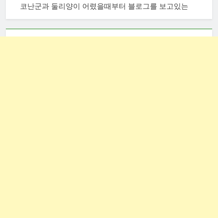
코난군과 둘리양이 어렸을때부터 블로그를 보고있는