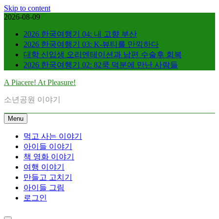
Skip to content
2026-08-09
2026 한국여행기 04: 내 고향 부산
2026 한국여행기 03: K-뷰티를 만끽하다
대학 신입생 오리엔테이션과 남편 수술후 회복
2026 한국여행기 02: 82쿡 덕분에 만난 사람들
A Piacere! At Pleasure!
소년공원 이야기
Menu
먹고 사는 이야기
아이들 이야기
책 영화 이야기
여행 이야기
만들고 고치기
아이들 그림
로그인