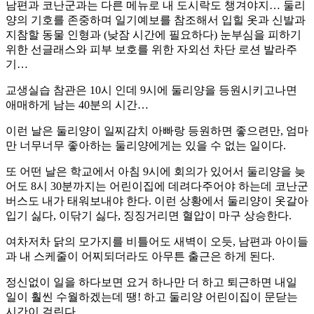
남편과 코난군과는 다른 메뉴로 내 도시락도 챙겨야지… 둘리
양의 기호를 존중하며 일기예보를 참조해서 입힐 옷과 신발과
지참할 동물 인형과 (낮잠 시간에 필요하다) 눈부심을 피하기
위한 선글래스와 피부 보호를 위한 자외선 차단 로션 발라주
기…
교생실습 참관은 10시 인데 9시에 둘리양을 등원시키고나면
애매하게 남는 40분의 시간…
이런 날은 둘리양이 일찌감치 아빠랑 등원하면 좋으련만, 엄마
만 너무너무 좋아하는 둘리양에게는 있을 수 없는 일이다.
또 어떤 날은 학교에서 아침 9시에 회의가 있어서 둘리양을 늦
어도 8시 30분까지는 어린이집에 데려다주어야 하는데 코난군
버스도 내가 태워보내야 한다. 이런 상황에서 둘리양이 옷갈아
입기 싫다, 이닦기 싫다, 징징거리면 혈압이 마구 상승한다.
여차저차 닭의 모가지를 비틀어도 새벽이 오듯, 남편과 아이들
과 내 스케줄이 어찌되더라도 아무튼 출근은 하게 된다.
정신없이 일을 하다보면 요거 하나만 더 하고 퇴근하면 내일
일이 훨씬 수월하겠는데 땡! 하고 둘리양 어린이집이 문닫는
시간이 걸린다.