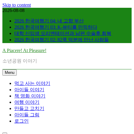
Skip to content
2026-08-08
2026 한국여행기 04: 내 고향 부산
2026 한국여행기 03: K-뷰티를 만끽하다
대학 신입생 오리엔테이션과 남편 수술후 회복
2026 한국여행기 02: 82쿡 덕분에 만난 사람들
A Piacere! At Pleasure!
소년공원 이야기
Menu
먹고 사는 이야기
아이들 이야기
책 영화 이야기
여행 이야기
만들고 고치기
아이들 그림
로그인