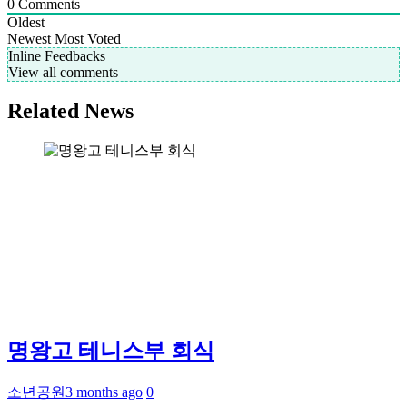
0
Comments
Oldest
Newest
Most Voted
Inline Feedbacks
View all comments
Related News
명왕고 테니스부 회식
소년공원
3 months ago
0