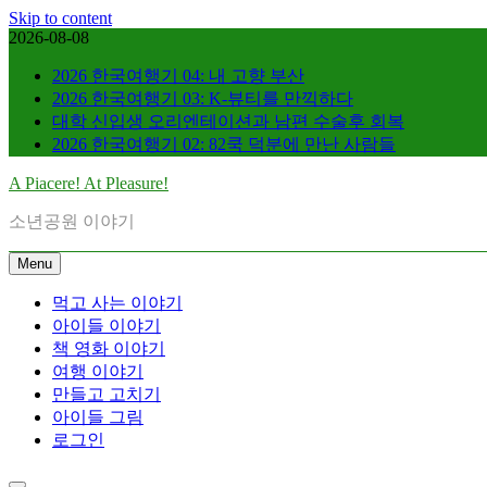
Skip to content
2026-08-08
2026 한국여행기 04: 내 고향 부산
2026 한국여행기 03: K-뷰티를 만끽하다
대학 신입생 오리엔테이션과 남편 수술후 회복
2026 한국여행기 02: 82쿡 덕분에 만난 사람들
A Piacere! At Pleasure!
소년공원 이야기
Menu
먹고 사는 이야기
아이들 이야기
책 영화 이야기
여행 이야기
만들고 고치기
아이들 그림
로그인