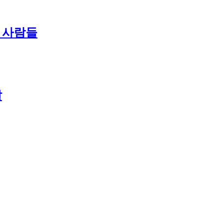
난 사람들
날