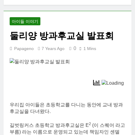
대학 신입생 오
리엔테이션과
남편 수술후 회
2 Weeks Ago
복
아이들 이야기
2026 한국여행
기 02: 82쿡 덕
둘리양 방과후교실 발표회
분에 만난 사람
2 Weeks Ago
들
2026 한국 여행
0
Papageno
7 Years Ago
1 Mins
기 01: 대통령과
만난 날
3 Weeks Ago
코난군의 고등
학교 졸업식
2 Months Ago
우리집 아이들은 초등학교를 다니는 동안에 교내 방과
후교실을 다녀왔다.
2
길벗링커스 초등학교 방과후교실은 E
(이 스퀘어 라고
부름) 라는 이름으로 운영되고 있는데 책임자인 셴델