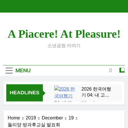
Skip
to
content
A Piacere! At Pleasure!
소년공원 이야기
MENU
2026 한국여행
HEADLINES
기 04: 내 고향
부산
2 Days Ago
2026 한국여행
기 03: K-뷰티를
Home
2019
December
19
만끽하다
1 Week Ago
둘리양 방과후교실 발표회