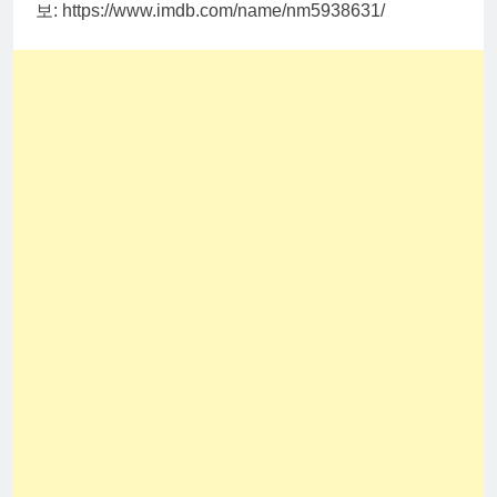
보: https://www.imdb.com/name/nm5938631/