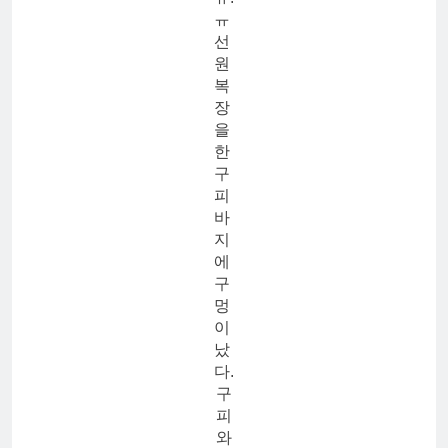
ㅠ
선
원
복
장
을
한
구
피
바
지
에
구
멍
이
났
다.
구
피
와