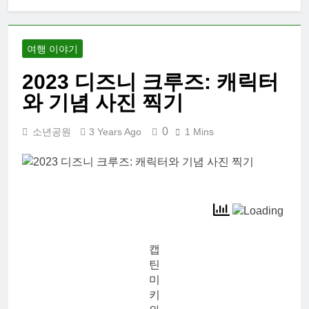
대학 신입생 오
리엔테이션과
남편 수술후 회
2 Weeks Ago
복
여행 이야기
2026 한국여행
기 02: 82쿡 덕
2023 디즈니 크루즈: 캐릭터
분에 만난 사람
2 Weeks Ago
들
와 기념 사진 찍기
2026 한국 여행
기 01: 대통령과
만난 날
0
소년공원
3 Years Ago
1 Mins
3 Weeks Ago
코난군의 고등
학교 졸업식
2 Months Ago
캡
틴
미
키