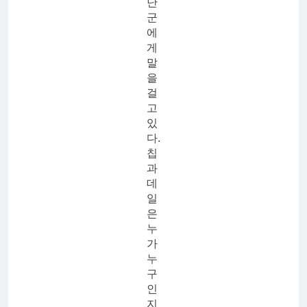
난
군
에
게
말
을
걸
고
있
다.
칩
과
데
일
은
누
가
누
구
인
지