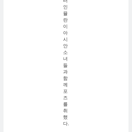
터
인
뮬
란
이
아
시
안
소
녀
들
과
함
께
포
즈
를
취
했
다.