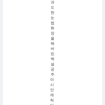
과
도
한
눈
썹
화
장
을
해
버
린
백
설
공
주
아
시
안
캐
릭