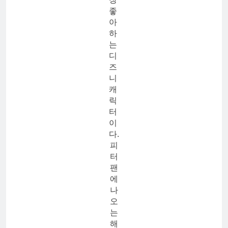
좋
아
하
는
디
즈
니
캐
릭
터
이
다.
피
터
팬
에
나
오
는
해