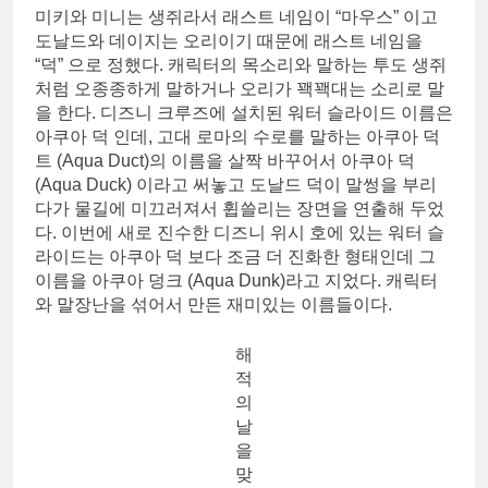
미키와 미니는 생쥐라서 래스트 네임이 “마우스” 이고
도날드와 데이지는 오리이기 때문에 래스트 네임을
“덕” 으로 정했다. 캐릭터의 목소리와 말하는 투도 생쥐
처럼 오종종하게 말하거나 오리가 꽥꽥대는 소리로 말
을 한다. 디즈니 크루즈에 설치된 워터 슬라이드 이름은
아쿠아 덕 인데, 고대 로마의 수로를 말하는 아쿠아 덕
트 (Aqua Duct)의 이름을 살짝 바꾸어서 아쿠아 덕
(Aqua Duck) 이라고 써놓고 도날드 덕이 말썽을 부리
다가 물길에 미끄러져서 휩쓸리는 장면을 연출해 두었
다. 이번에 새로 진수한 디즈니 위시 호에 있는 워터 슬
라이드는 아쿠아 덕 보다 조금 더 진화한 형태인데 그
이름을 아쿠아 덩크 (Aqua Dunk)라고 지었다. 캐릭터
와 말장난을 섞어서 만든 재미있는 이름들이다.
해
적
의
날
을
맞