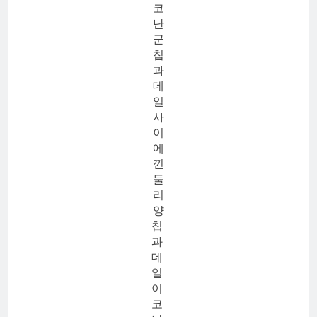
코
난
군
칩
과
데
일
사
이
에
낀
둘
리
양
칩
과
데
일
이
코