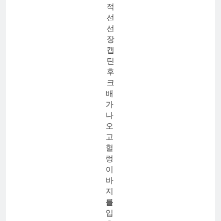
적
선
선
장
캡
틴
후
크
배
가
나
오
고
헐
렁
이
바
지
를
입