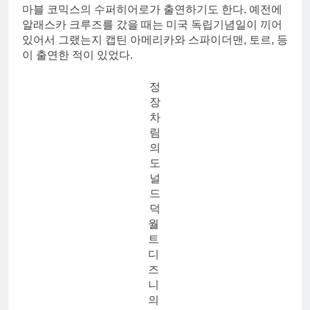
마블 코믹스의 수퍼히어로가 출연하기도 한다. 예전에
알래스카 크루즈를 갔을 때는 미국 독립기념일이 끼어
있어서 그랬는지 캡틴 아메리카와 스파이더맨, 토르, 등
이 출연한 적이 있었다.
정
장
차
림
의
도
널
드
덕
월
트
디
즈
니
의