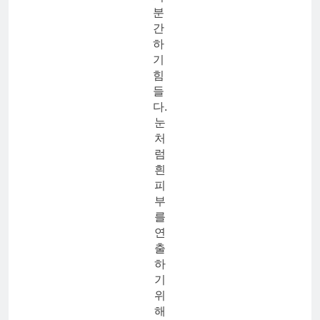
분
간
하
기
힘
들
다.
눈
처
럼
흰
피
부
를
연
출
하
기
위
해