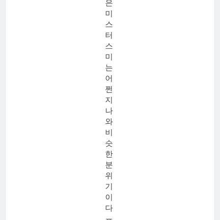
은
미
스
터
스
미
는
어
쩐
지
나
와
비
슷
한
분
위
기
이
다
ㅠ.