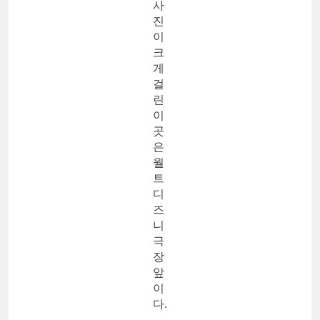
사
진
이
크
게
걸
린
이
곳
은
월
트
디
즈
니
극
장
앞
이
다.