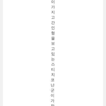
이
가
지
고
간
인
형
을
보
고
있
는
스
티
치
코
난
군
이
가
장