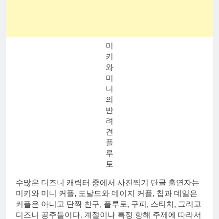
미
키
와
미
니
의
반
려
견
플
루
토
수많은 디즈니 캐릭터 중에서 사진찍기 단골 출연자는
미키와 미니 커플, 도날드와 데이지 커플, 칩과 데일은
커플은 아니고 단짝 친구, 플루토, 구피, 스티치, 그리고
디즈니 공주들이다. 계절이나 특정 항해 주제에 따라서