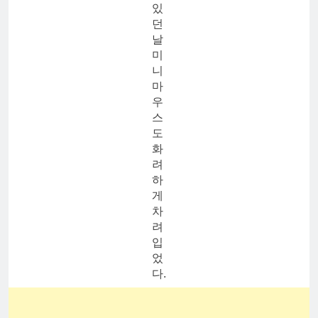
있
던
날
미
니
마
우
스
도
화
려
하
게
차
려
입
었
다.