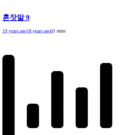
혼잣말 9
19 years ago
18 years ago
0
1 mins