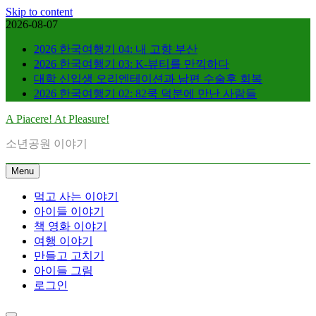
Skip to content
2026-08-07
2026 한국여행기 04: 내 고향 부산
2026 한국여행기 03: K-뷰티를 만끽하다
대학 신입생 오리엔테이션과 남편 수술후 회복
2026 한국여행기 02: 82쿡 덕분에 만난 사람들
A Piacere! At Pleasure!
소년공원 이야기
Menu
먹고 사는 이야기
아이들 이야기
책 영화 이야기
여행 이야기
만들고 고치기
아이들 그림
로그인