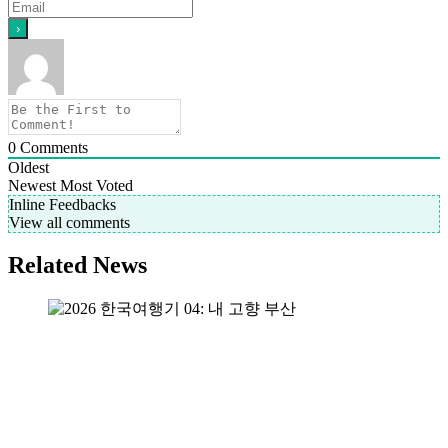
0
Comments
Oldest
Newest
Most Voted
Inline Feedbacks
View all comments
Related News