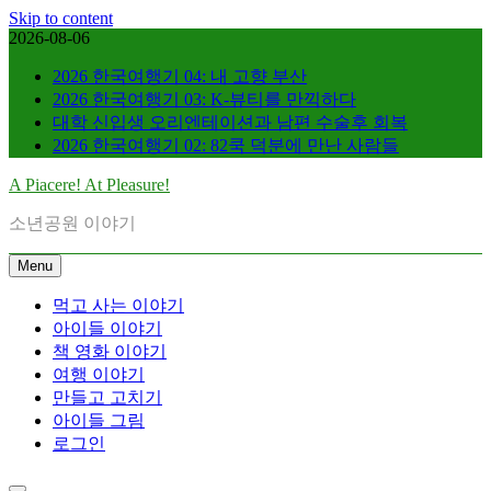
Skip to content
2026-08-06
2026 한국여행기 04: 내 고향 부산
2026 한국여행기 03: K-뷰티를 만끽하다
대학 신입생 오리엔테이션과 남편 수술후 회복
2026 한국여행기 02: 82쿡 덕분에 만난 사람들
A Piacere! At Pleasure!
소년공원 이야기
Menu
먹고 사는 이야기
아이들 이야기
책 영화 이야기
여행 이야기
만들고 고치기
아이들 그림
로그인