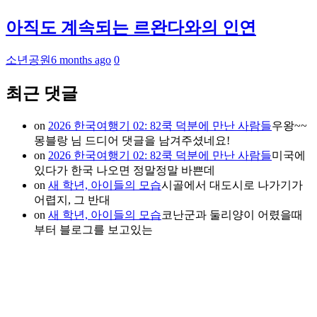
아직도 계속되는 르완다와의 인연
소년공원
6 months ago
0
최근 댓글
on
2026 한국여행기 02: 82쿡 덕분에 만난 사람들
우왕~~
몽블랑 님 드디어 댓글을 남겨주셨네요!
on
2026 한국여행기 02: 82쿡 덕분에 만난 사람들
미국에
있다가 한국 나오면 정말정말 바쁜데
on
새 학년, 아이들의 모습
시골에서 대도시로 나가기가
어렵지, 그 반대
on
새 학년, 아이들의 모습
코난군과 둘리양이 어렸을때
부터 블로그를 보고있는