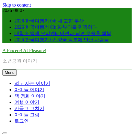
Skip to content
2026-08-07
2026 한국여행기 04: 내 고향 부산
2026 한국여행기 03: K-뷰티를 만끽하다
대학 신입생 오리엔테이션과 남편 수술후 회복
2026 한국여행기 02: 82쿡 덕분에 만난 사람들
A Piacere! At Pleasure!
소년공원 이야기
Menu
먹고 사는 이야기
아이들 이야기
책 영화 이야기
여행 이야기
만들고 고치기
아이들 그림
로그인