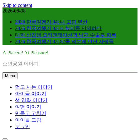
Skip to content
2026-08-08
2026 한국여행기 04: 내 고향 부산
2026 한국여행기 03: K-뷰티를 만끽하다
대학 신입생 오리엔테이션과 남편 수술후 회복
2026 한국여행기 02: 82쿡 덕분에 만난 사람들
A Piacere! At Pleasure!
소년공원 이야기
Menu
먹고 사는 이야기
아이들 이야기
책 영화 이야기
여행 이야기
만들고 고치기
아이들 그림
로그인