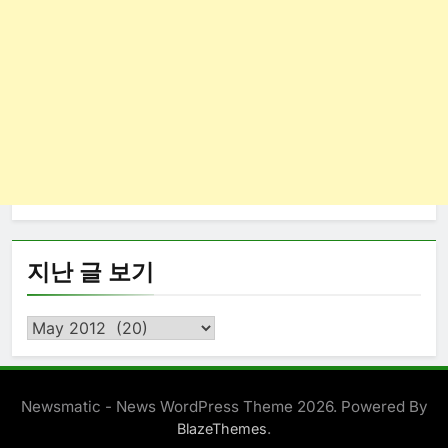
지난 글 보기
지
난
글
보
Newsmatic - News WordPress Theme 2026. Powered By
기
.
BlazeThemes