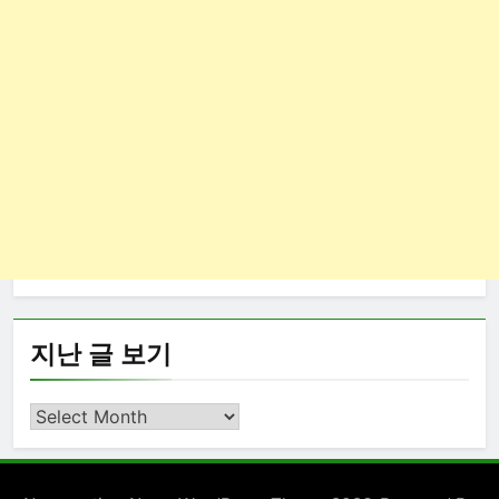
지난 글 보기
지
난
글
보