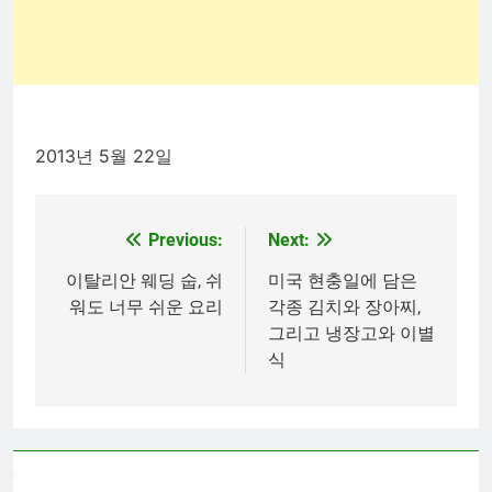
2013년 5월 22일
Previous:
Next:
Post
navigation
이탈리안 웨딩 숩, 쉬
미국 현충일에 담은
워도 너무 쉬운 요리
각종 김치와 장아찌,
그리고 냉장고와 이별
식