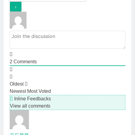
2
Comments
Oldest
Newest
Most Voted
Inline Feedbacks
View all comments
포도봉봉