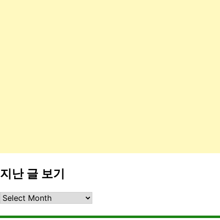
지난 글 보기
지
난