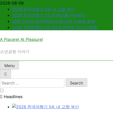
Skip
2026-08-09
to
2026 한국여행기 04: 내 고향 부산
content
2026 한국여행기 03: K-뷰티를 만끽하다
대학 신입생 오리엔테이션과 남편 수술후 회복
2026 한국여행기 02: 82쿡 덕분에 만난 사람들
A Piacere! At Pleasure!
소년공원 이야기
Menu
Search
for:
Headlines