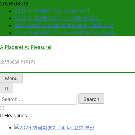
Skip
2026-08-08
to
2026 한국여행기 04: 내 고향 부산
content
2026 한국여행기 03: K-뷰티를 만끽하다
대학 신입생 오리엔테이션과 남편 수술후 회복
2026 한국여행기 02: 82쿡 덕분에 만난 사람들
A Piacere! At Pleasure!
소년공원 이야기
Menu
Search
for:
Headlines