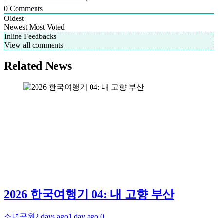
0
Comments
Oldest
Newest
Most Voted
Inline Feedbacks
View all comments
Related News
2026 한국여행기 04: 내 고향 부산
소년공원
2 days ago
1 day ago
0