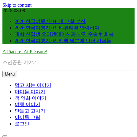
Skip to content
2026-08-08
2026 한국여행기 04: 내 고향 부산
2026 한국여행기 03: K-뷰티를 만끽하다
대학 신입생 오리엔테이션과 남편 수술후 회복
2026 한국여행기 02: 82쿡 덕분에 만난 사람들
A Piacere! At Pleasure!
소년공원 이야기
Menu
먹고 사는 이야기
아이들 이야기
책 영화 이야기
여행 이야기
만들고 고치기
아이들 그림
로그인