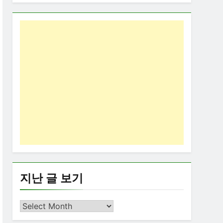
지난 글 보기
지
난