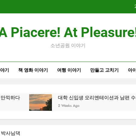
대학 
A Piacere! At Pleasure
2026
소년공원 이야기
이야기
책 영화 이야기
여행 이야기
만들고 고치기
아이
대학 
2026
대학 신입생 오리엔테이션과 남편 수술후 회복
2 Weeks Ago
홀 박사님댁