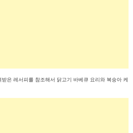
려받은 레서피를 참조해서 닭고기 바베큐 요리와 복숭아 케