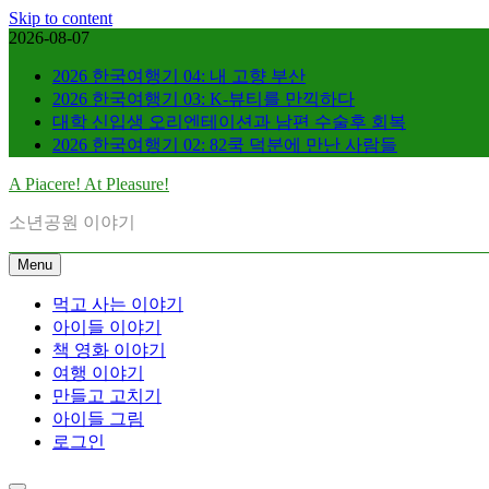
Skip to content
2026-08-07
2026 한국여행기 04: 내 고향 부산
2026 한국여행기 03: K-뷰티를 만끽하다
대학 신입생 오리엔테이션과 남편 수술후 회복
2026 한국여행기 02: 82쿡 덕분에 만난 사람들
A Piacere! At Pleasure!
소년공원 이야기
Menu
먹고 사는 이야기
아이들 이야기
책 영화 이야기
여행 이야기
만들고 고치기
아이들 그림
로그인