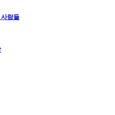
난 사람들
날