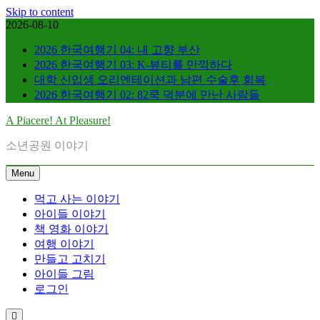
Skip to content
2026-08-10
2026 한국여행기 04: 내 고향 부산
2026 한국여행기 03: K-뷰티를 만끽하다
대학 신입생 오리엔테이션과 남편 수술후 회복
2026 한국여행기 02: 82쿡 덕분에 만난 사람들
A Piacere! At Pleasure!
소년공원 이야기
Menu
먹고 사는 이야기
아이들 이야기
책 영화 이야기
여행 이야기
만들고 고치기
아이들 그림
로그인