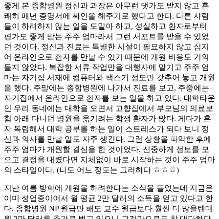
좋게 본 종합병원 정신과 과장은 아무런 댓가도 받지 않고 흔
쾌히 매년 증명서에 싸인을 해주기로 했다고 한다. 다른 사람
들이 하려하지 않는 일을 도맡아 하고, 성실하고 환자로부터
평가도 좋게 받는 주주 엄마라서 그런 서포트를 받을 수 있었
던 것이다. 정신과 진료는 특별한 시설이 필요하지 않고 심지
어 온라인으로 환자를 만날 수 있기 때문에 개원 비용도 거의
들지 않았다. 복잡한 서류 작업만을 대행사에 맡기고 주주 엄
마는 자기집 서재에 컴퓨터와 팩스기 정도만 갖추어 놓고 개원
을 했다. 주말에는 종합병원에 나가서 진료를 보고, 주중에는
자기집에서 온라인으로 환자를 보는 일을 하고 있다. 대학타운
인 우리 동네에는 대학을 오면서 고향집에서 부모님의 의료보
험 아래 다니던 병원을 옮기려는 학생 환자가 많다. 게다가 혼
자 독립해서 대학 공부를 하는 일이 스트레스가 되다 보니 정
신과 의사를 만날 일도 자주 생긴다. 그런 상황을 파악한 후에
주주 엄마가 개원할 결심을 한 것이었다. 신중하게 정보를 모
으고 결정을 내렸다면 지체없이 바로 시작하는 것이 주주 엄마
의 스타일이다. (나도 어느 정도는 그러하다 ㅎㅎㅎ)
지난 여름 방학에 개원을 하려한다는 소식을 들었는데 지금은
이미 성업중이어서 월 평균 2만 달러의 소득을 얻고 있다고 한
다. 종합병원 NP 월급만 해도 교수 월급보다 훨씬 더 많을텐데
월 2만 달러를 추가로 벌고 있으니 그것만으로도 참 대단하다.