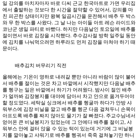
일 강의를 마치자마자 바로 디씨 근교 한국마트로 가면 우리집
에서 출발하는 것보다 한 시간을 절약할 수 있어서, 강의를 마
친 피곤한 상태이지만 왕복 일곱시간을 운전해서 배추 두 박스
와 무 한 박스를 사왔다. 그 날 나는 아이들 아트 레슨 라이드와
코난군 생일 파티로 바빴다. 하지만 다음날인 토요일에 배추를
절이면서 바로 김장을 시작했다. 추수감사절 방학 일주일 동안
에 김치를 나눠먹으려면 하루라도 먼저 김장을 마쳐야 하기 때
문이다.
배추김치 버무리기 직전
올해에는 기온이 영하로 내려갈 뿐만 아니라 바람이 많이 불어
서 배추를 절이는 것은 차고 바깥에서 시작했지만 다음날 배추
를 헹구는 일은 바깥에서 하기가 어려웠다. 밤사이 절인 배추
가 얼까봐 김장봉지를 대야에 담아서 차고 안으로 옮겨두어야
할 정도였다. 세탁실 싱크에서 배추를 헹굴까 하다가 안방 샤
워부스에 김장 비닐을 깔고 배추를 헹군 다음 걸쳐두니 손목이
아프도록 배추를 짜지 않아도 물기가 잘 빠졌다. 주교수님네서
얻어온 큰 비닐봉지가 있었는데 그 안에다 배추를 절이고, 샤
워부스 안에 걸터 앉을 수 있는 턱이 있는데 거기에 그 비닐봉
지를 깔아놓고 샤워기로 배추를 헹궈서 죽죽 걸쳐놓기만 하니