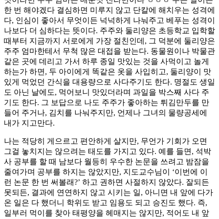
한 번 해야겠다 결심하면 미루지 않고 단칼에 해치우는 성격에
다, 인심이 좋아서 무엇이든 넉넉하게 나눠주고 베푸는 성격이
나보다 더 심하다는 뜻이다. 주주와 둘리양은 초등학교 입학할
때부터 지금까지 서로에게 가장 절친인데, 그 덕분에 둘리양은
주주 엄마한테서 무척 많은 대접을 받는다. 동물원이나 박물관
같은 곳에 데리고 가서 하루 종일 맛있는 것을 사먹이고 놀게
하는가 하면, 두 아이에게 똑같은 옷을 사입히고, 둘리양이 맛
있게 먹었던 간식을 대용량으로 사다주기도 한다. 명절도 생일
도 아닌 날에도, 먹어보니 맛있더라며 과일을 박스째 사다 주
기도 한다. 그 보답으로 나도 주주가 좋아하는 튀김만두를 만
들어 주거나, 김치를 나눠주지만, 언제나 그녀의 물량공세에
내가 지고만다.
나는 적당히 게으르고 편안하게 살지만, 무언가 기회가 오면
그걸 놓치지는 않으려는 태도를 가지고 있다. 예를 들면, 석박
사 공부를 할 때 남보다 월등히 우수한 논문을 쓰려고 밤잠을
줄여가며 공부를 하지는 않았지만, 지도교수님이 ‘이번에 이
런 논문 한 번 써볼래?’ 하고 권하면 사절하지 않았다. 잘되든
못되든, 결과에 연연하지 않고 시키는 일, 아니면 내 앞에 다가
온 일은 다 했더니 학위도 받고 임용도 되고 승진도 했다. 즉,
일부러 먹이를 찾아 태평양을 헤매지는 않지만, 적어도 내 앞