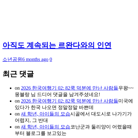
아직도 계속되는 르완다와의 인연
소년공원
6 months ago
0
최근 댓글
on
2026 한국여행기 02: 82쿡 덕분에 만난 사람들
우왕~~
몽블랑 님 드디어 댓글을 남겨주셨네요!
on
2026 한국여행기 02: 82쿡 덕분에 만난 사람들
미국에
있다가 한국 나오면 정말정말 바쁜데
on
새 학년, 아이들의 모습
시골에서 대도시로 나가기가
어렵지, 그 반대
on
새 학년, 아이들의 모습
코난군과 둘리양이 어렸을때
부터 블로그를 보고있는