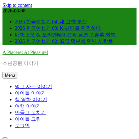
Skip to content
2026-08-08
2026 한국여행기 04: 내 고향 부산
2026 한국여행기 03: K-뷰티를 만끽하다
대학 신입생 오리엔테이션과 남편 수술후 회복
2026 한국여행기 02: 82쿡 덕분에 만난 사람들
A Piacere! At Pleasure!
소년공원 이야기
Menu
먹고 사는 이야기
아이들 이야기
책 영화 이야기
여행 이야기
만들고 고치기
아이들 그림
로그인