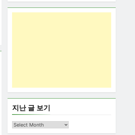
지난 글 보기
지
난