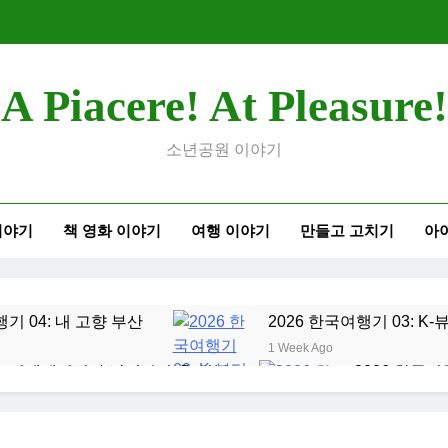
A Piacere! At Pleasure!
소년공원 이야기
이야기
책 영화 이야기
여행 이야기
만들고 고치기
아
행기 04: 내 고향 부산
2026 한국여행기 03: K
1 Week Ago
오리엔테이션과 남편 수술후 회복
2026 한국여
2 Weeks Ago
여행기 01: 대통령과 만난 날
코난군의 고등학교 
2 Months Ago