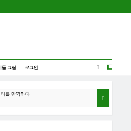
이들 그림
로그인
-뷰티를 만끽하다
행기 02: 82쿡 덕분에 만난 사람들
졸업식